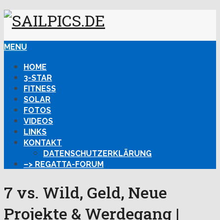
MENU
HOME
3-STAR
FITNESS
SOLAR
FOTOS
VIDEOS
LINKS
KONTAKT
DATENSCHUTZERKLÄRUNG
–> REGATTA-FORUM
7 vs. Wild, Geld, Neue
Projekte & Werdegang |