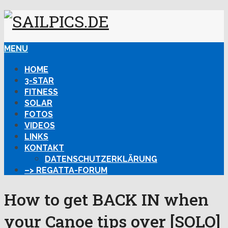
MENU
HOME
3-STAR
FITNESS
SOLAR
FOTOS
VIDEOS
LINKS
KONTAKT
DATENSCHUTZERKLÄRUNG
–> REGATTA-FORUM
How to get BACK IN when
your Canoe tips over [SOLO]