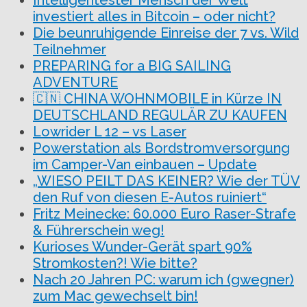
Intelligentester Mensch der Welt
investiert alles in Bitcoin – oder nicht?
Die beunruhigende Einreise der 7 vs. Wild
Teilnehmer
PREPARING for a BIG SAILING
ADVENTURE
🇨🇳 CHINA WOHNMOBILE in Kürze IN
DEUTSCHLAND REGULÄR ZU KAUFEN
Lowrider L 12 – vs Laser
Powerstation als Bordstromversorgung
im Camper-Van einbauen – Update
„WIESO PEILT DAS KEINER? Wie der TÜV
den Ruf von diesen E-Autos ruiniert“
Fritz Meinecke: 60.000 Euro Raser-Strafe
& Führerschein weg!
Kurioses Wunder-Gerät spart 90%
Stromkosten?! Wie bitte?
Nach 20 Jahren PC: warum ich (gwegner)
zum Mac gewechselt bin!