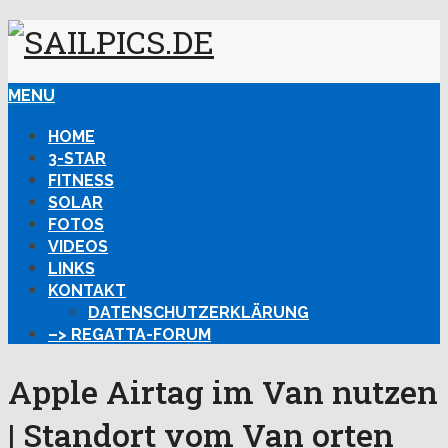
MENU
HOME
3-STAR
FITNESS
SOLAR
FOTOS
VIDEOS
LINKS
KONTAKT
DATENSCHUTZERKLÄRUNG
–> REGATTA-FORUM
Apple Airtag im Van nutzen
| Standort vom Van orten