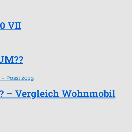
0 VII
RUM??
? – Vergleich Wohnmobil