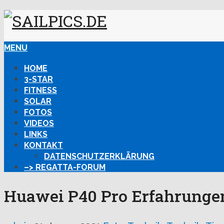
MENU
HOME
3-STAR
FITNESS
SOLAR
FOTOS
VIDEOS
LINKS
KONTAKT
DATENSCHUTZERKLÄRUNG
–> REGATTA-FORUM
Huawei P40 Pro Erfahrunge