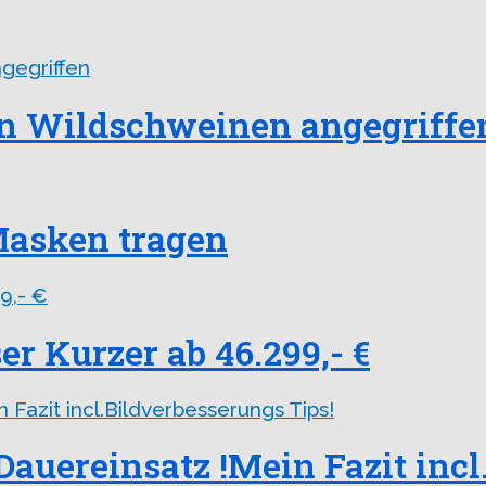
n Wildschweinen angegriffe
asken tragen
r Kurzer ab 46.299,- €
 Dauereinsatz !Mein Fazit inc