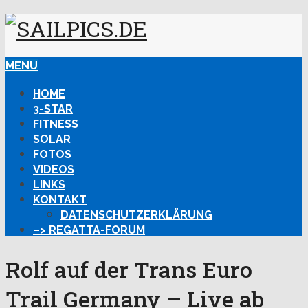
MENU
HOME
3-STAR
FITNESS
SOLAR
FOTOS
VIDEOS
LINKS
KONTAKT
DATENSCHUTZERKLÄRUNG
–> REGATTA-FORUM
Rolf auf der Trans Euro
Trail Germany – Live ab