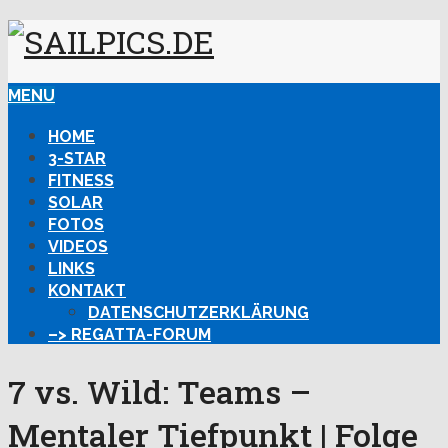
MENU
HOME
3-STAR
FITNESS
SOLAR
FOTOS
VIDEOS
LINKS
KONTAKT
DATENSCHUTZERKLÄRUNG
–> REGATTA-FORUM
7 vs. Wild: Teams –
Mentaler Tiefpunkt | Folge