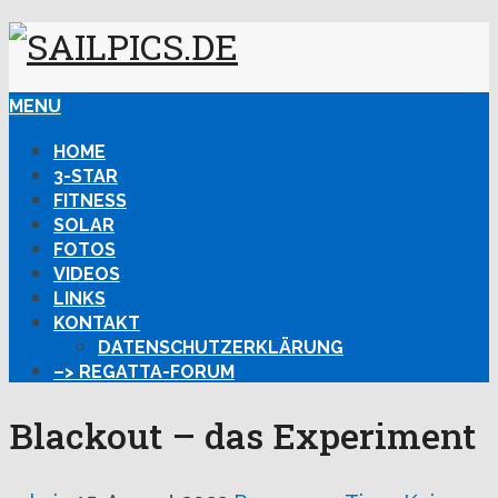
MENU
HOME
3-STAR
FITNESS
SOLAR
FOTOS
VIDEOS
LINKS
KONTAKT
DATENSCHUTZERKLÄRUNG
–> REGATTA-FORUM
Blackout – das Experiment