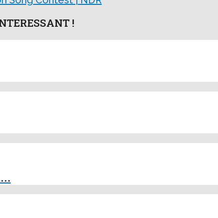
sion Song Contest | NDR
NTERESSANT !
..