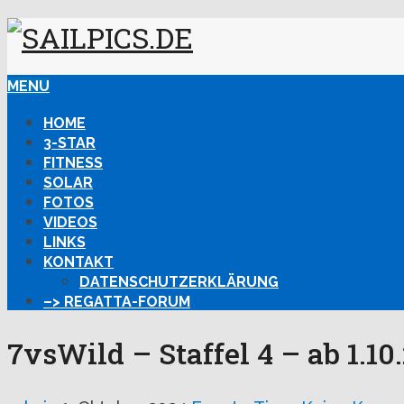
MENU
HOME
3-STAR
FITNESS
SOLAR
FOTOS
VIDEOS
LINKS
KONTAKT
DATENSCHUTZERKLÄRUNG
–> REGATTA-FORUM
7vsWild – Staffel 4 – ab 1.10