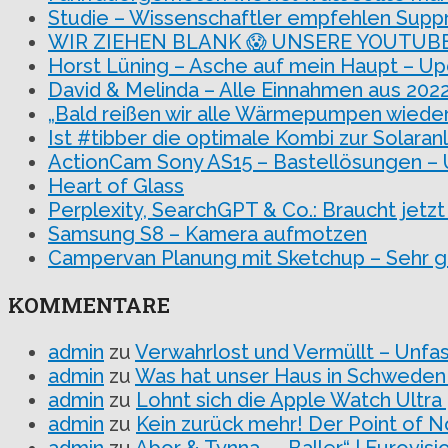
Studie – Wissenschaftler empfehlen Supp
WIR ZIEHEN BLANK 😱 UNSERE YOUTUBE Ei
Horst Lüning – Asche auf mein Haupt – U
David & Melinda – Alle Einnahmen aus 202
„Bald reißen wir alle Wärmepumpen wieder 
Ist #tibber die optimale Kombi zur Solaran
ActionCam Sony AS15 – Bastellösungen –
Heart of Glass
Perplexity, SearchGPT & Co.: Braucht jet
Samsung S8 – Kamera aufmotzen
Campervan Planung mit Sketchup – Sehr gu
KOMMENTARE
admin
zu
Verwahrlost und Vermüllt – Unfa
admin
zu
Was hat unser Haus in Schweden
admin
zu
Lohnt sich die Apple Watch Ultra
admin
zu
Kein zurück mehr! Der Point of N