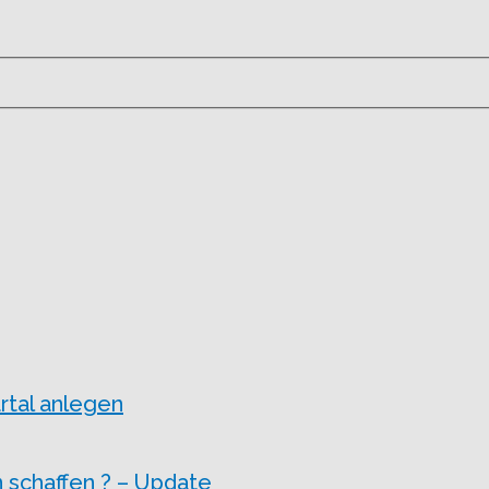
rtal anlegen
 schaffen ? – Update