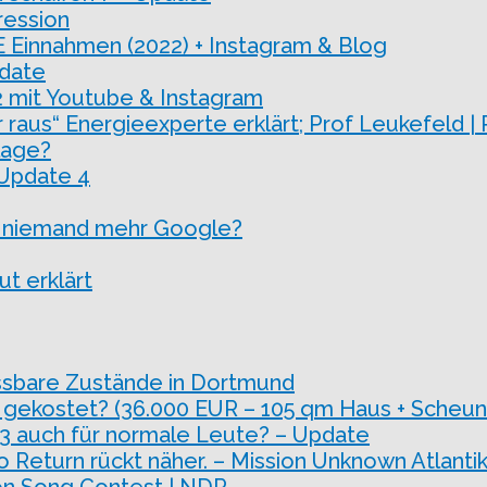
ression
nnahmen (2022) + Instagram & Blog
pdate
2 mit Youtube & Instagram
raus“ Energieexperte erklärt; Prof Leukefeld | 
lage?
 Update 4
zt niemand mehr Google?
t erklärt
ssbare Zustände in Dortmund
 gekostet? (36.000 EUR – 105 qm Haus + Scheun
 3 auch für normale Leute? – Update
o Return rückt näher. – Mission Unknown Atlantik