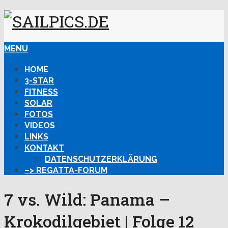
MENU
HOME
3-STAR
FITNESS
SOLAR
FOTOS
VIDEOS
LINKS
KONTAKT
DATENSCHUTZERKLÄRUNG
–> REGATTA-FORUM
7 vs. Wild: Panama –
Krokodilgebiet | Folge 12