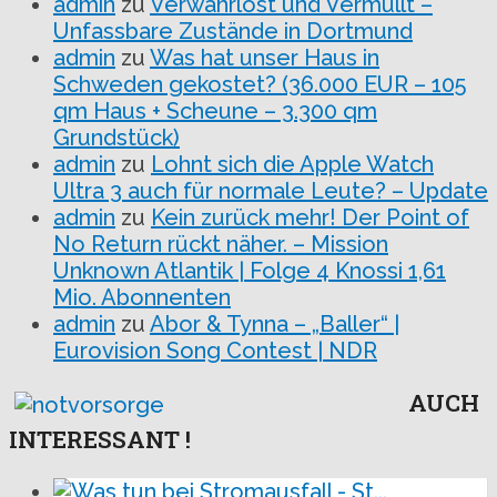
admin
zu
Verwahrlost und Vermüllt –
Unfassbare Zustände in Dortmund
admin
zu
Was hat unser Haus in
Schweden gekostet? (36.000 EUR – 105
qm Haus + Scheune – 3.300 qm
Grundstück)
admin
zu
Lohnt sich die Apple Watch
Ultra 3 auch für normale Leute? – Update
admin
zu
Kein zurück mehr! Der Point of
No Return rückt näher. – Mission
Unknown Atlantik | Folge 4 Knossi 1,61
Mio. Abonnenten
admin
zu
Abor & Tynna – „Baller“ |
Eurovision Song Contest | NDR
AUCH
INTERESSANT !