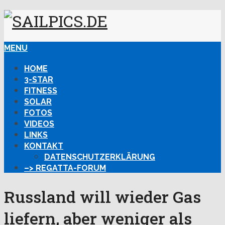
MENU
HOME
3-STAR
FITNESS
SOLAR
FOTOS
VIDEOS
LINKS
KONTAKT
DATENSCHUTZERKLÄRUNG
–> REGATTA-FORUM
Russland will wieder Gas
liefern, aber weniger als