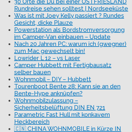
30 Orte die Du bei einer OSTFRIESLAND
Rundreise sehen solltest | Nordseeküste
Was ist mit Joey Kelly passiert ? Rundes
Gesicht, dicke Plauze
Powerstation als Bordstromversorgung
im Camper-Van einbauen – Update
Nach 20 Jahren PC: warum ich (gwegner)
zum Mac gewechselt bin!
Lowrider L 12 – vs Laser
Camper Hubbett mit Fertigbausatz
selber bauen
Wohnmobil – DIY – Hubbett
Tourenboot Bente 28: Kann sie an den
Bente-Hype anknüpfen?
Wohnmobilzulassung –
Sicherheitsbelüftung DIN EN 721
Parametric Fast Hull mit konkavem
Heckbereich
🇨🇳 CHINA WOHNMOBILE in Kürze IN