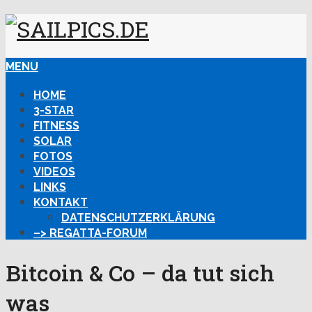
MENU
HOME
3-STAR
FITNESS
SOLAR
FOTOS
VIDEOS
LINKS
KONTAKT
DATENSCHUTZERKLÄRUNG
–> REGATTA-FORUM
Bitcoin & Co – da tut sich
was