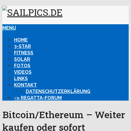
MENU
HOME
3-STAR
FITNESS
SOLAR
FOTOS
VIDEOS
LINKS
KONTAKT
DATENSCHUTZERKLÄRUNG
–> REGATTA-FORUM
Bitcoin/Ethereum – Weiter
kaufen oder sofort