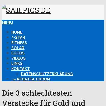
MENU
HOME
3-STAR
FITNESS
SOLAR
FOTOS
VIDEOS
LINKS
KONTAKT
DATENSCHUTZERKLÄRUNG
–> REGATTA-FORUM
Die 3 schlechtesten
Verstecke für Gold und