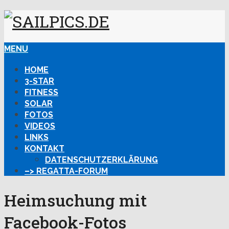
MENU
HOME
3-STAR
FITNESS
SOLAR
FOTOS
VIDEOS
LINKS
KONTAKT
DATENSCHUTZERKLÄRUNG
–> REGATTA-FORUM
Heimsuchung mit
Facebook-Fotos