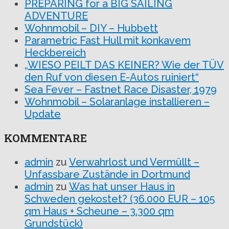
PREPARING for a BIG SAILING
ADVENTURE
Wohnmobil – DIY – Hubbett
Parametric Fast Hull mit konkavem
Heckbereich
„WIESO PEILT DAS KEINER? Wie der TÜV
den Ruf von diesen E-Autos ruiniert“
Sea Fever – Fastnet Race Disaster, 1979
Wohnmobil – Solaranlage installieren –
Update
KOMMENTARE
admin
zu
Verwahrlost und Vermüllt –
Unfassbare Zustände in Dortmund
admin
zu
Was hat unser Haus in
Schweden gekostet? (36.000 EUR – 105
qm Haus + Scheune – 3.300 qm
Grundstück)