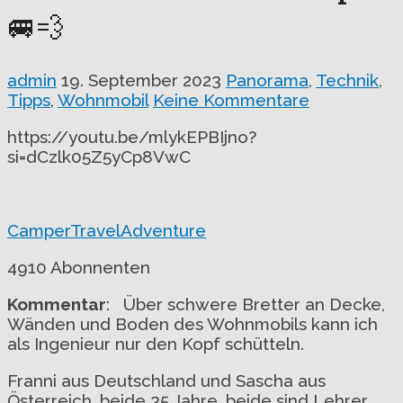
🚐💨
admin
19. September 2023
Panorama
,
Technik
,
Tipps
,
Wohnmobil
Keine Kommentare
https://youtu.be/mlykEPBIjno?
si=dCzlk05Z5yCp8VwC
CamperTravelAdventure
4910 Abonnenten
Kommentar
: Über schwere Bretter an Decke,
Wänden und Boden des Wohnmobils kann ich
als Ingenieur nur den Kopf schütteln.
Franni aus Deutschland und Sascha aus
Österreich, beide 35 Jahre, beide sind Lehrer