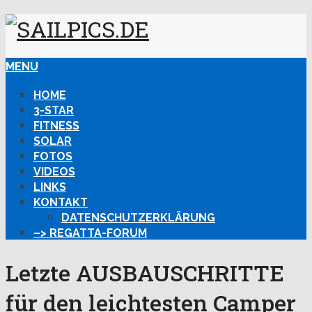
MENU
HOME
3-STAR
FITNESS
SOLAR
FOTOS
VIDEOS
LINKS
KONTAKT
DATENSCHUTZERKLÄRUNG
–> REGATTA-FORUM
Letzte AUSBAUSCHRITTE
für den leichtesten Camper