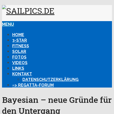
MENU
HOME
3-STAR
FITNESS
SOLAR
FOTOS
VIDEOS
LINKS
KONTAKT
DATENSCHUTZERKLÄRUNG
–> REGATTA-FORUM
Bayesian – neue Gründe für
den Untergang