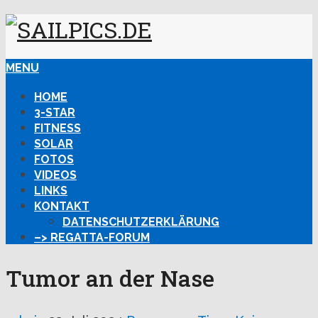
MENU
HOME
3-STAR
FITNESS
SOLAR
FOTOS
VIDEOS
LINKS
KONTAKT
DATENSCHUTZERKLÄRUNG
–> REGATTA-FORUM
Tumor an der Nase