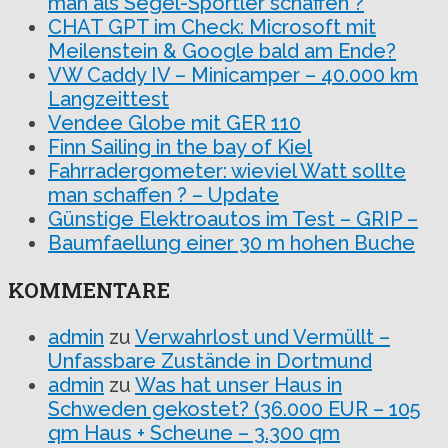
man als Segel-Sportler schaffen ?
CHAT GPT im Check: Microsoft mit
Meilenstein & Google bald am Ende?
VW Caddy IV – Minicamper – 40.000 km
Langzeittest
Vendee Globe mit GER 110
Finn Sailing in the bay of Kiel
Fahrradergometer: wieviel Watt sollte
man schaffen ? – Update
Günstige Elektroautos im Test – GRIP –
Baumfaellung einer 30 m hohen Buche
KOMMENTARE
admin
zu
Verwahrlost und Vermüllt –
Unfassbare Zustände in Dortmund
admin
zu
Was hat unser Haus in
Schweden gekostet? (36.000 EUR – 105
qm Haus + Scheune – 3.300 qm