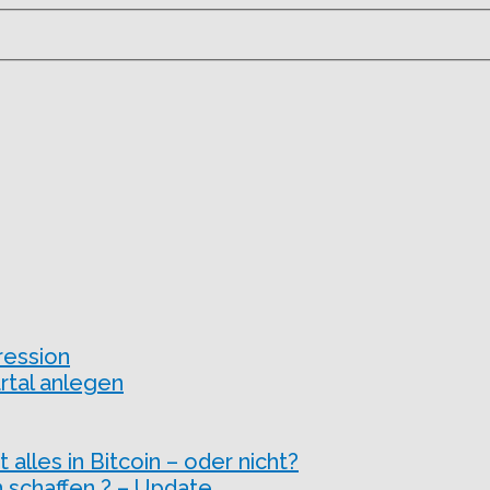
ression
rtal anlegen
 alles in Bitcoin – oder nicht?
 schaffen ? – Update