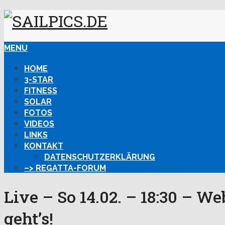
MENU
HOME
3-STAR
FITNESS
SOLAR
FOTOS
VIDEOS
LINKS
KONTAKT
DATENSCHUTZERKLÄRUNG
–> REGATTA-FORUM
Live – So 14.02. – 18:30 – W
geht’s!