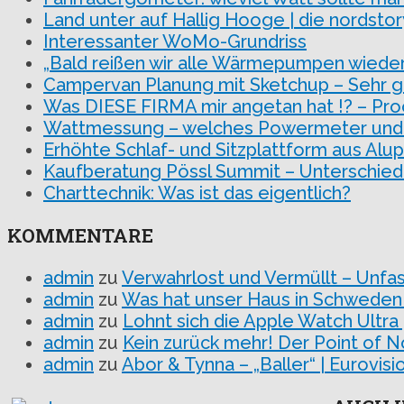
Land unter auf Hallig Hooge | die nordsto
Interessanter WoMo-Grundriss
„Bald reißen wir alle Wärmepumpen wieder 
Campervan Planung mit Sketchup – Sehr gu
Was DIESE FIRMA mir angetan hat !? – P
Wattmessung – welches Powermeter und w
Erhöhte Schlaf- und Sitzplattform aus Al
Kaufberatung Pössl Summit – Unterschie
Charttechnik: Was ist das eigentlich?
KOMMENTARE
admin
zu
Verwahrlost und Vermüllt – Unfa
admin
zu
Was hat unser Haus in Schweden
admin
zu
Lohnt sich die Apple Watch Ultra
admin
zu
Kein zurück mehr! Der Point of N
admin
zu
Abor & Tynna – „Baller“ | Eurovi