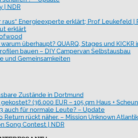
ry | NDR
raus“ Energieexperte erklärt; Prof Leukefeld | 
t erklärt
roofwood
arum überhaupt? QUARQ, Stages und KICKR im
uprofilen bauen – DIY Campervan Selbstausbau
de und Gemeinsamkeiten
ssbare Zustände in Dortmund
 gekostet? (36.000 EUR – 105 qm Haus + Scheun
 3 auch für normale Leute? – Update
o Return rückt näher. – Mission Unknown Atlantik
sion Song Contest | NDR