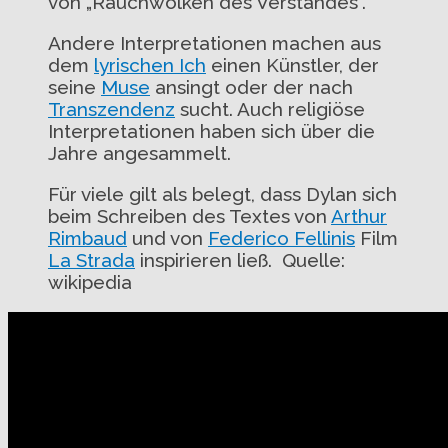
von „Rauchwolken des Verstandes“.
Andere Interpretationen machen aus
dem
lyrischen Ich
einen Künstler, der
seine
Muse
ansingt oder der nach
Transzendenz
sucht. Auch religiöse
Interpretationen haben sich über die
Jahre angesammelt.
Für viele gilt als belegt, dass Dylan sich
beim Schreiben des Textes von
Arthur
Rimbaud
und von
Federico Fellinis
Film
La Strada
inspirieren ließ. Quelle:
wikipedia