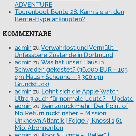
ADVENTURE
Tourenboot Bente 28: Kann sie an den
Bente-Hype anknüpfen?
KOMMENTARE
admin
zu
Verwahrlost und Vermüllt –
Unfassbare Zustände in Dortmund
admin
zu
Was hat unser Haus in
Schweden gekostet? (36.000 EUR – 105
qm Haus + Scheune – 3.300 qm
Grundstück)
admin
zu
Lohnt sich die Apple Watch
Ultra 3 auch für normale Leute? – Update
admin
zu
Kein zurück mehr! Der Point of
No Return rückt näher. – Mission
Unknown Atlantik | Folge 4 Knossi 1,61
Mio. Abonnenten
admin
zu
Abor & Tynna – „Baller“ |