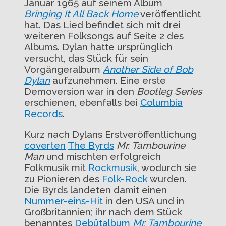
Januar 1965 auf seinem Album
Bringing It All Back Home
veröffentlicht
hat. Das Lied befindet sich mit drei
weiteren Folksongs auf Seite 2 des
Albums. Dylan hatte ursprünglich
versucht, das Stück für sein
Vorgängeralbum
Another Side of Bob
Dylan
aufzunehmen. Eine erste
Demoversion war in den
Bootleg Series
erschienen, ebenfalls bei
Columbia
Records
.
Kurz nach Dylans Erstveröffentlichung
coverten
The Byrds
Mr. Tambourine
Man
und mischten erfolgreich
Folkmusik mit
Rockmusik
, wodurch sie
zu Pionieren des
Folk-Rock
wurden.
Die Byrds landeten damit einen
Nummer-eins-Hit
in den USA und in
Großbritannien; ihr nach dem Stück
benanntes
Debütalbum
Mr. Tambourine