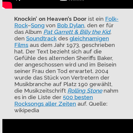
Knockin’ on Heaven’s Door
ist ein
Folk-
Rock
–
Song
von
Bob Dylan
, den er für
das Album
Pat Garrett & Billy the Kid
,
den
Soundtrack
des
gleichnamigen
Films
aus dem Jahr 1973, geschrieben
hat. Der Text bezieht sich auf die
Gefühle des alternden Sheriffs Baker,
der angeschossen wird und im Beisein
seiner Frau den Tod erwartet. 2004
wurde das Stück von Vertretern der
Musikbranche auf Platz 190 gewählt,
die Musikzeitschrift
Rolling Stone
nahm
es in die Liste der
500 besten
Rocksongs aller Zeiten
auf. Quelle:
wikipedia