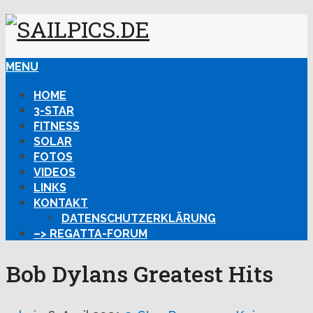
MENU
HOME
3-STAR
FITNESS
SOLAR
FOTOS
VIDEOS
LINKS
KONTAKT
DATENSCHUTZERKLÄRUNG
–> REGATTA-FORUM
Bob Dylans Greatest Hits