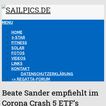
MENU
HOME
3-STAR
FITNESS
SOLAR
FOTOS
VIDEOS
LINKS
KONTAKT
DATENSCHUTZERKLÄRUNG
–> REGATTA-FORUM
Beate Sander empfiehlt im
Corona Crash 5 ETF’s