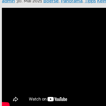
admin
30. Mai 2021
Boerse
,
Panorama
,
Tipps
Kei