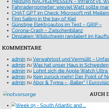
Heizung NACHGEMESSEN – Infrarot vs. 
Fahrradergometer: wieviel Watt sollte man
CHAT GPT im Check: Microsoft mit Meilen
Finn Sailing in the bay of Kiel
Günstige Elektroautos im Test – GRIP –
Corona-Crash – Zwischenbilanz
Dinslaken: Wildschwein randaliert im Kauf
KOMMENTARE
admin
zu
Verwahrlost und Vermüllt – Unfa
admin
zu
Was hat unser Haus in Schweden
admin
zu
Lohnt sich die Apple Watch Ultra
admin
zu
Kein zurück mehr! Der Point of N
admin
zu
Abor & Tynna – „Baller“ | Eurovi
AUCH I