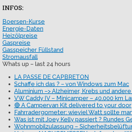
INFOS:
Boersen-Kurse
Energie-Daten
Heizölpreise
Gaspreise
Gasspeicher Füllstand
Stromausfall
Whats up – last 24 hours
LA PASSE DE CAPBRETON
Schaffe ich das ? – von Windows zum Mac
Aluminium –> Alzheimer, Krebs und andere
VW Caddy IV – Minicamper – 40.000 km La
🔴 A Campervan Kit delivered to your door
Fahrradergometer: wieviel Watt sollte man
Was ist mit Joey Kelly passiert ? Rundes G
Wohnmobilzulassung – Sicherheitsbelüftu