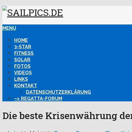
MENU
HOME
3-STAR
FITNESS
SOLAR
FOTOS
VIDEOS
LINKS
KONTAKT
DATENSCHUTZERKLÄRUNG
–> REGATTA-FORUM
Die beste Krisenwährung der