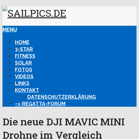
MENU
HOME
3-STAR
FITNESS
SOLAR
FOTOS
VIDEOS
LINKS
KONTAKT
DATENSCHUTZERKLÄRUNG
–> REGATTA-FORUM
Die neue DJI MAVIC MINI
Drohne im Vergleich