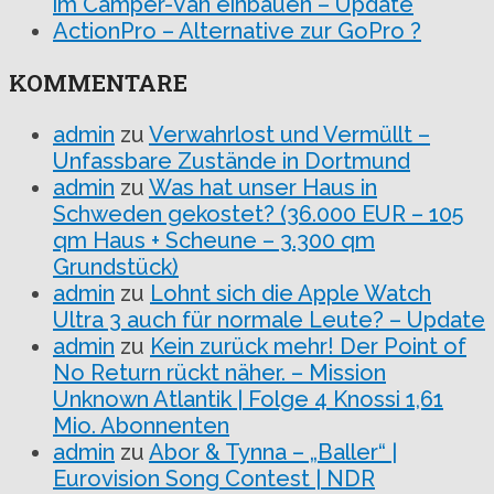
im Camper-Van einbauen – Update
ActionPro – Alternative zur GoPro ?
KOMMENTARE
admin
zu
Verwahrlost und Vermüllt –
Unfassbare Zustände in Dortmund
admin
zu
Was hat unser Haus in
Schweden gekostet? (36.000 EUR – 105
qm Haus + Scheune – 3.300 qm
Grundstück)
admin
zu
Lohnt sich die Apple Watch
Ultra 3 auch für normale Leute? – Update
admin
zu
Kein zurück mehr! Der Point of
No Return rückt näher. – Mission
Unknown Atlantik | Folge 4 Knossi 1,61
Mio. Abonnenten
admin
zu
Abor & Tynna – „Baller“ |
Eurovision Song Contest | NDR