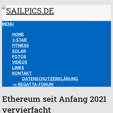
MENU
HOME
3-STAR
FITNESS
SOLAR
FOTOS
VIDEOS
LINKS
KONTAKT
DATENSCHUTZERKLÄRUNG
–> REGATTA-FORUM
Ethereum seit Anfang 2021
vervierfacht