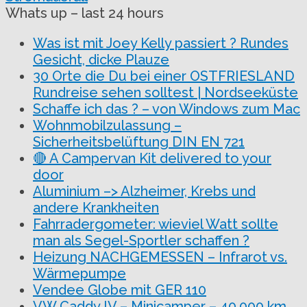
Whats up – last 24 hours
Was ist mit Joey Kelly passiert ? Rundes
Gesicht, dicke Plauze
30 Orte die Du bei einer OSTFRIESLAND
Rundreise sehen solltest | Nordseeküste
Schaffe ich das ? – von Windows zum Mac
Wohnmobilzulassung –
Sicherheitsbelüftung DIN EN 721
🔴 A Campervan Kit delivered to your
door
Aluminium –> Alzheimer, Krebs und
andere Krankheiten
Fahrradergometer: wieviel Watt sollte
man als Segel-Sportler schaffen ?
Heizung NACHGEMESSEN – Infrarot vs.
Wärmepumpe
Vendee Globe mit GER 110
VW Caddy IV – Minicamper – 40.000 km