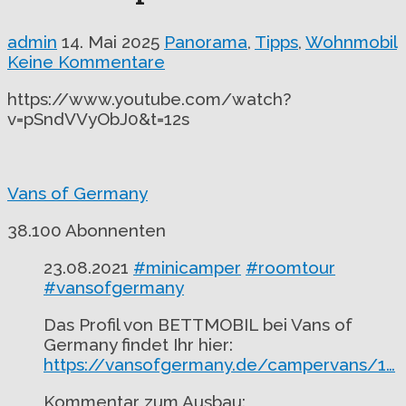
admin
14. Mai 2025
Panorama
,
Tipps
,
Wohnmobil
Keine Kommentare
https://www.youtube.com/watch?
v=pSndVVyObJ0&t=12s
Vans of Germany
38.100 Abonnenten
23.08.2021
#minicamper
#roomtour
#vansofgermany
Das Profil von BETTMOBIL bei Vans of
Germany findet Ihr hier:
https://vansofgermany.de/campervans/1…
Kommentar zum Ausbau: