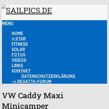
MENU
HOME
3-STAR
FITNESS
SOLAR
FOTOS
VIDEOS
LINKS
KONTAKT
DATENSCHUTZERKLÄRUNG
–> REGATTA-FORUM
VW Caddy Maxi
Minicamper