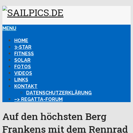
MENU
HOME
3-STAR
FITNESS
SOLAR
FOTOS
VIDEOS
LINKS
KONTAKT
DATENSCHUTZERKLÄRUNG
–> REGATTA-FORUM
Auf den höchsten Berg
Frankens mit dem Rennrad