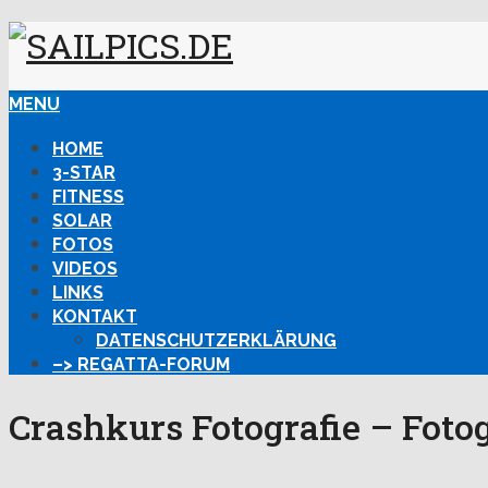
MENU
HOME
3-STAR
FITNESS
SOLAR
FOTOS
VIDEOS
LINKS
KONTAKT
DATENSCHUTZERKLÄRUNG
–> REGATTA-FORUM
Crashkurs Fotografie – Foto