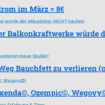
Strom im März = 8€
ter Balkonkraftwerke würde 
Weg Bauchfett zu verlieren (n
xenda©, Ozempic©, Wegovy