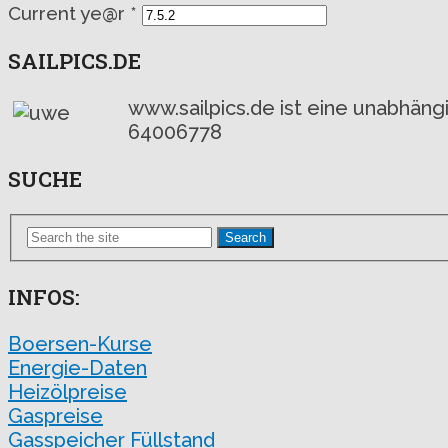
Current ye@r
*
SAILPICS.DE
www.sailpics.de ist eine unabhän
64006778
SUCHE
Search
INFOS:
Boersen-Kurse
Energie-Daten
Heizölpreise
Gaspreise
Gasspeicher Füllstand