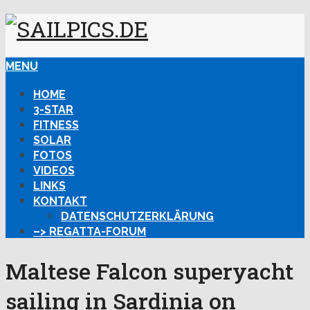
MENU
HOME
3-STAR
FITNESS
SOLAR
FOTOS
VIDEOS
LINKS
KONTAKT
DATENSCHUTZERKLÄRUNG
–> REGATTA-FORUM
Maltese Falcon superyacht
sailing in Sardinia on