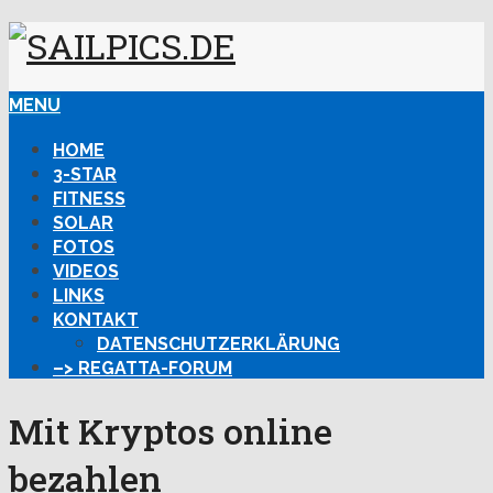
MENU
HOME
3-STAR
FITNESS
SOLAR
FOTOS
VIDEOS
LINKS
KONTAKT
DATENSCHUTZERKLÄRUNG
–> REGATTA-FORUM
Mit Kryptos online
bezahlen