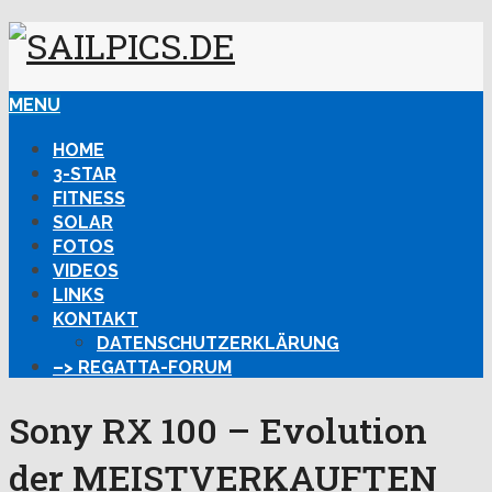
MENU
HOME
3-STAR
FITNESS
SOLAR
FOTOS
VIDEOS
LINKS
KONTAKT
DATENSCHUTZERKLÄRUNG
–> REGATTA-FORUM
Sony RX 100 – Evolution
der MEISTVERKAUFTEN