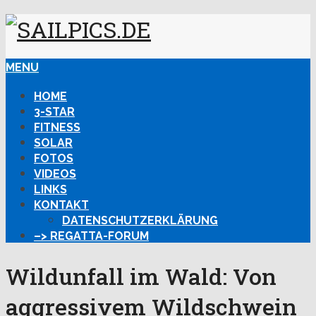
MENU
HOME
3-STAR
FITNESS
SOLAR
FOTOS
VIDEOS
LINKS
KONTAKT
DATENSCHUTZERKLÄRUNG
–> REGATTA-FORUM
Wildunfall im Wald: Von
aggressivem Wildschwein