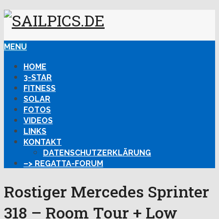
MENU
HOME
3-STAR
FITNESS
SOLAR
FOTOS
VIDEOS
LINKS
KONTAKT
DATENSCHUTZERKLÄRUNG
–> REGATTA-FORUM
Rostiger Mercedes Sprinter
318 – Room Tour + Low