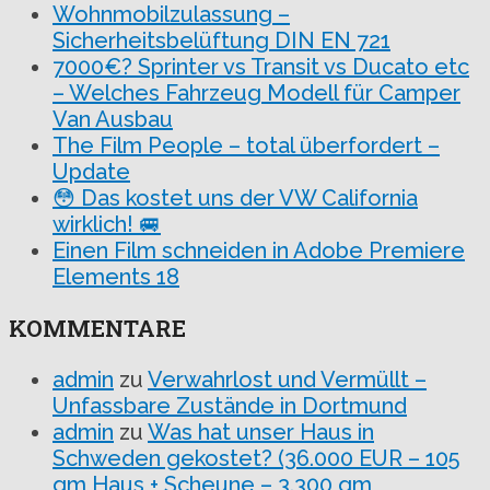
Wohnmobilzulassung –
Sicherheitsbelüftung DIN EN 721
7000€? Sprinter vs Transit vs Ducato etc
– Welches Fahrzeug Modell für Camper
Van Ausbau
The Film People – total überfordert –
Update
😳 Das kostet uns der VW California
wirklich! 🚐
Einen Film schneiden in Adobe Premiere
Elements 18
KOMMENTARE
admin
zu
Verwahrlost und Vermüllt –
Unfassbare Zustände in Dortmund
admin
zu
Was hat unser Haus in
Schweden gekostet? (36.000 EUR – 105
qm Haus + Scheune – 3.300 qm